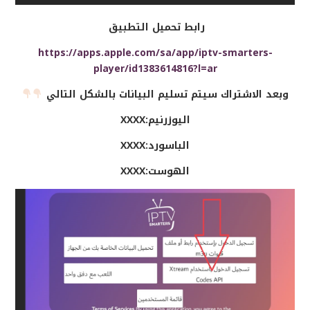
رابط تحميل التطبيق
https://apps.apple.com/sa/app/iptv-smarters-
player/id1383614816?l=ar
وبعد الاشتراك سيتم تسليم البيانات بالشكل التالي
اليوزرنيم:XXXX
الباسورد:XXXX
الهوست:XXXX