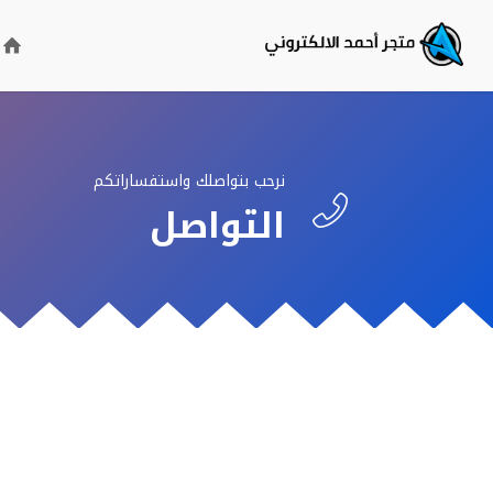
نرحب بتواصلك واستفساراتكم

التواصل